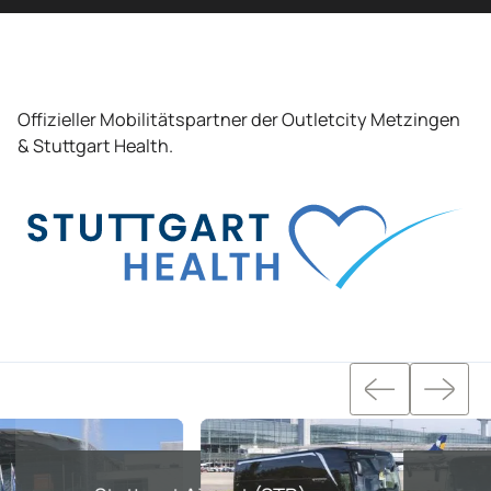
Slideshow gallery section title goes here
Offizieller Mobilitätspartner der Outletcity Metzingen
& Stuttgart Health.