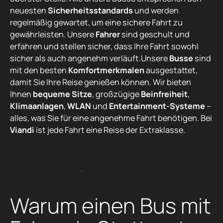
neuesten
Sicherheitsstandards
und werden
regelmäßig gewartet, um eine sichere Fahrt zu
gewährleisten. Unsere
Fahrer
sind geschult und
erfahren und stellen sicher, dass Ihre Fahrt sowohl
sicher als auch angenehm verläuft.Unsere
Busse
sind
mit den besten
Komfortmerkmalen
ausgestattet,
damit Sie Ihre Reise genießen können. Wir bieten
Ihnen
bequeme Sitze
, großzügige
Beinfreiheit
,
Klimaanlagen
,
WLAN
und
Entertainment-Systeme
–
alles, was Sie für eine angenehme Fahrt benötigen. Bei
Viandi
ist jede Fahrt eine Reise der Extraklasse.
Unseren Fuhrpark entdecken
U
n
s
e
r
e
n
F
u
h
r
p
a
r
k
e
n
t
d
e
c
k
e
n
Warum einen Bus mit