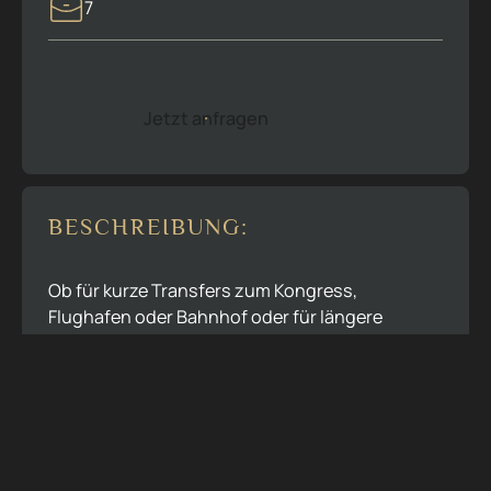
7
Jetzt anfragen
J
e
t
z
t
a
n
f
r
a
g
e
n
BESCHREIBUNG:
Ob für kurze Transfers zum Kongress,
Flughafen oder Bahnhof oder für längere
Strecken und Ausflüge – mit unseren Vans
reisen Sie sicher, stilvoll und entspannt an
jedes Ziel.