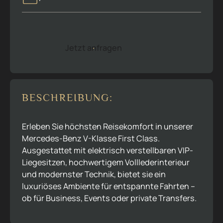
Jetzt anfragen
J
e
t
z
t
a
n
f
r
a
g
e
n
BESCHREIBUNG:
Erleben Sie höchsten Reisekomfort in unserer
Mercedes-Benz V-Klasse First Class.
Ausgestattet mit elektrisch verstellbaren VIP-
Liegesitzen, hochwertigem Volllederinterieur
und modernster Technik, bietet sie ein
luxuriöses Ambiente für entspannte Fahrten –
ob für Business, Events oder private Transfers.